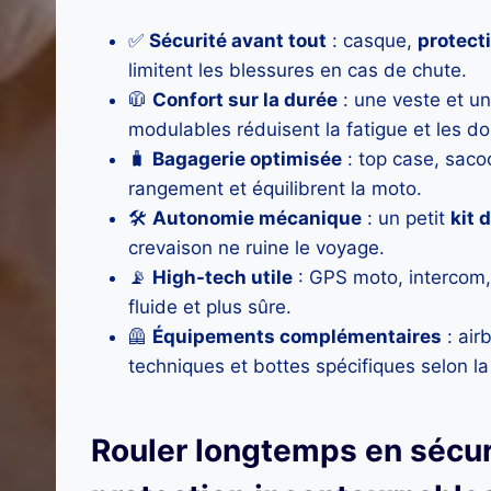
✅
Sécurité avant tout
: casque,
protect
limitent les blessures en cas de chute.
🧥
Confort sur la durée
: une veste et u
modulables réduisent la fatigue et les do
🧳
Bagagerie optimisée
: top case, sacoc
rangement et équilibrent la moto.
🛠️
Autonomie mécanique
: un petit
kit 
crevaison ne ruine le voyage.
📡
High-tech utile
: GPS moto, intercom, 
fluide et plus sûre.
🦺
Équipements complémentaires
: air
techniques et bottes spécifiques selon la
Rouler longtemps en sécur