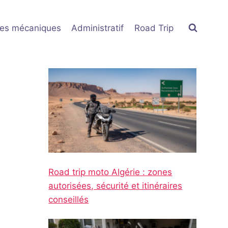
res mécaniques
Administratif
Road Trip
Road trip moto Algérie : zones
autorisées, sécurité et itinéraires
conseillés