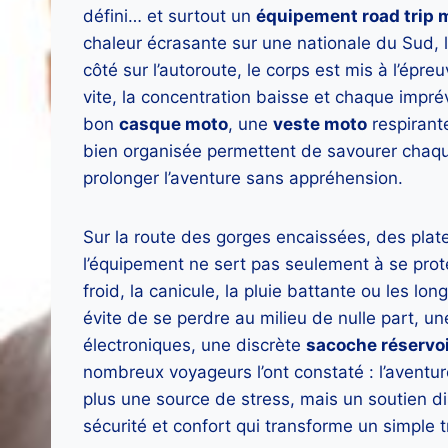
défini… et surtout un
équipement road trip 
chaleur écrasante sur une nationale du Sud, l
côté sur l’autoroute, le corps est mis à l’épre
vite, la concentration baisse et chaque impré
bon
casque moto
, une
veste moto
respirant
bien organisée permettent de savourer chaqu
prolonger l’aventure sans appréhension.
Sur la route des gorges encaissées, des plate
l’équipement ne sert pas seulement à se protég
froid, la canicule, la pluie battante ou les l
évite de se perdre au milieu de nulle part, u
électroniques, une discrète
sacoche réservo
nombreux voyageurs l’ont constaté : l’aventur
plus une source de stress, mais un soutien di
sécurité et confort qui transforme un simple tr