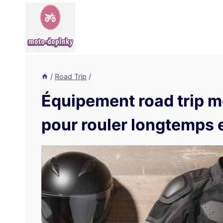
Aller
au
contenu
/
Road Trip
/
Équipement road trip mo
pour rouler longtemps e