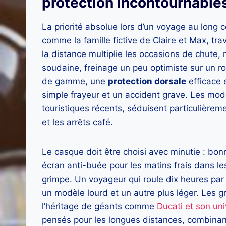
protection incontournables
La priorité absolue lors d’un voyage au long c
comme la famille fictive de Claire et Max, tr
la distance multiplie les occasions de chute, 
soudaine, freinage un peu optimiste sur un r
de gamme, une
protection dorsale
efficace e
simple frayeur et un accident grave. Les m
touristiques récents, séduisent particulière
et les arrêts café.
Le casque doit être choisi avec minutie : bonn
écran anti-buée pour les matins frais dans le
grimpe. Un voyageur qui roule dix heures par
un modèle lourd et un autre plus léger. Les 
l’héritage de géants comme
Ducati et son uni
pensés pour les longues distances, combinant 