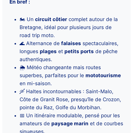
En bref :
🏍️ Un
circuit côtier
complet autour de la
Bretagne, idéal pour plusieurs jours de
road trip moto.
🌊 Alternance de
falaises
spectaculaires,
longues
plages
et
petits ports
de pêche
authentiques.
🌦️ Météo changeante mais routes
superbes, parfaites pour le
mototourisme
en mi-saison.
🛶 Haltes incontournables : Saint-Malo,
Côte de Granit Rose, presqu’île de Crozon,
pointe du Raz, Golfe du Morbihan.
📅 Un itinéraire modulable, pensé pour les
amateurs de
paysage marin
et de courbes
sinueuses.