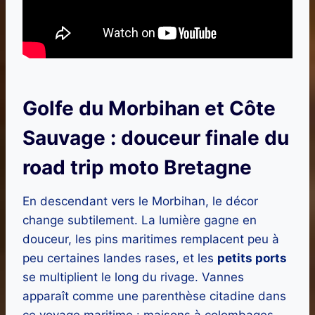
Golfe du Morbihan et Côte
Sauvage : douceur finale du
road trip moto Bretagne
En descendant vers le Morbihan, le décor
change subtilement. La lumière gagne en
douceur, les pins maritimes remplacent peu à
peu certaines landes rases, et les
petits ports
se multiplient le long du rivage. Vannes
apparaît comme une parenthèse citadine dans
ce voyage maritime : maisons à colombages,