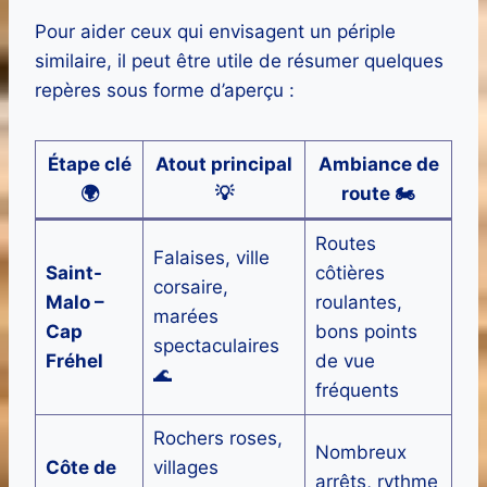
Pour aider ceux qui envisagent un périple
similaire, il peut être utile de résumer quelques
repères sous forme d’aperçu :
Étape clé
Atout principal
Ambiance de
🌍
💡
route 🏍️
Routes
Falaises, ville
Saint-
côtières
corsaire,
Malo –
roulantes,
marées
Cap
bons points
spectaculaires
Fréhel
de vue
🌊
fréquents
Rochers roses,
Nombreux
Côte de
villages
arrêts, rythme