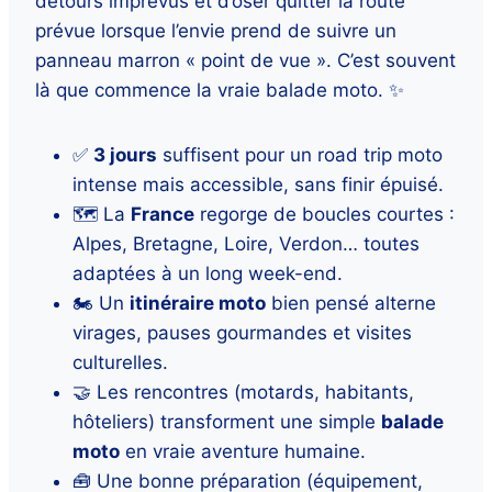
détours imprévus et d’oser quitter la route
prévue lorsque l’envie prend de suivre un
panneau marron « point de vue ». C’est souvent
là que commence la vraie balade moto. ✨
✅
3 jours
suffisent pour un road trip moto
intense mais accessible, sans finir épuisé.
🗺️ La
France
regorge de boucles courtes :
Alpes, Bretagne, Loire, Verdon… toutes
adaptées à un long week-end.
🏍️ Un
itinéraire moto
bien pensé alterne
virages, pauses gourmandes et visites
culturelles.
🤝 Les rencontres (motards, habitants,
hôteliers) transforment une simple
balade
moto
en vraie aventure humaine.
🧰 Une bonne préparation (équipement,