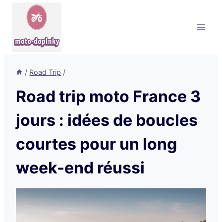
Aller
au
contenu
/
Road Trip
/
Road trip moto France 3
jours : idées de boucles
courtes pour un long
week-end réussi