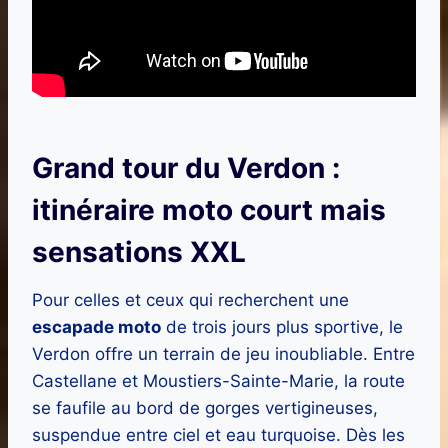
Grand tour du Verdon :
itinéraire moto court mais
sensations XXL
Pour celles et ceux qui recherchent une
escapade moto
de trois jours plus sportive, le
Verdon offre un terrain de jeu inoubliable. Entre
Castellane et Moustiers-Sainte-Marie, la route
se faufile au bord de gorges vertigineuses,
suspendue entre ciel et eau turquoise. Dès les