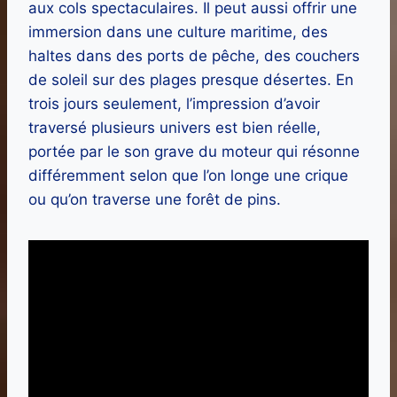
aux cols spectaculaires. Il peut aussi offrir une
immersion dans une culture maritime, des
haltes dans des ports de pêche, des couchers
de soleil sur des plages presque désertes. En
trois jours seulement, l’impression d’avoir
traversé plusieurs univers est bien réelle,
portée par le son grave du moteur qui résonne
différemment selon que l’on longe une crique
ou qu’on traverse une forêt de pins.