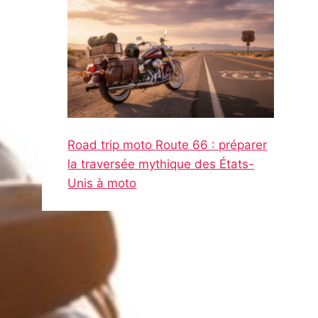
Road trip moto Route 66 : préparer
la traversée mythique des États-
Unis à moto