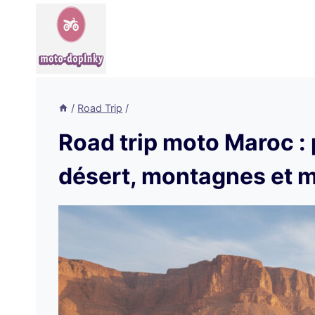
Aller
au
contenu
/
Road Trip
/
Road trip moto Maroc :
désert, montagnes et 