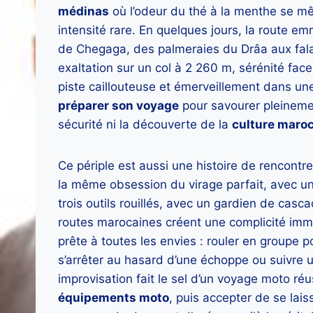
médinas
où l’odeur du thé à la menthe se mêl
intensité rare. En quelques jours, la route
de Chegaga, des palmeraies du Drâa aux falais
exaltation sur un col à 2 260 m, sérénité face
piste caillouteuse et émerveillement dans un
préparer son voyage
pour savourer pleinemen
sécurité ni la découverte de la
culture maro
Ce périple est aussi une histoire de rencont
la même obsession du virage parfait, avec un
trois outils rouillés, avec un gardien de casca
routes marocaines créent une complicité imm
prête à toutes les envies : rouler en groupe po
s’arrêter au hasard d’une échoppe ou suivre 
improvisation fait le sel d’un voyage moto réu
équipements moto
, puis accepter de se la