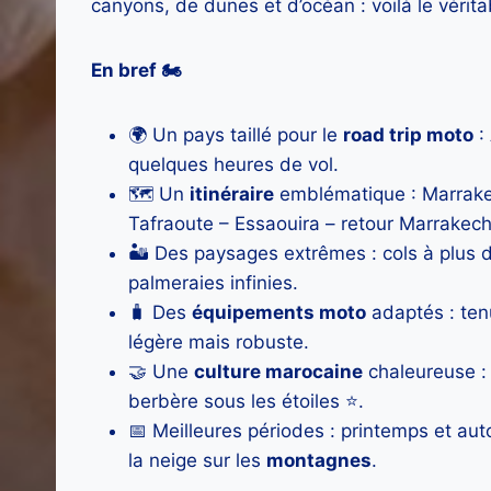
canyons, de dunes et d’océan : voilà le véri
En bref 🏍️
🌍 Un pays taillé pour le
road trip moto
: 
quelques heures de vol.
🗺️ Un
itinéraire
emblématique : Marrake
Tafraoute – Essaouira – retour Marrakech
🏜️ Des paysages extrêmes : cols à plus 
palmeraies infinies.
🧳 Des
équipements moto
adaptés : tenu
légère mais robuste.
🤝 Une
culture marocaine
chaleureuse :
berbère sous les étoiles ⭐.
📅 Meilleures périodes : printemps et au
la neige sur les
montagnes
.