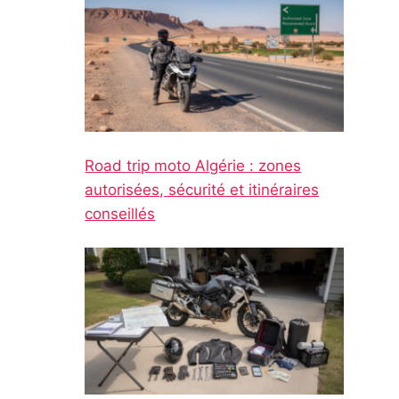
Road trip moto Algérie : zones
autorisées, sécurité et itinéraires
conseillés