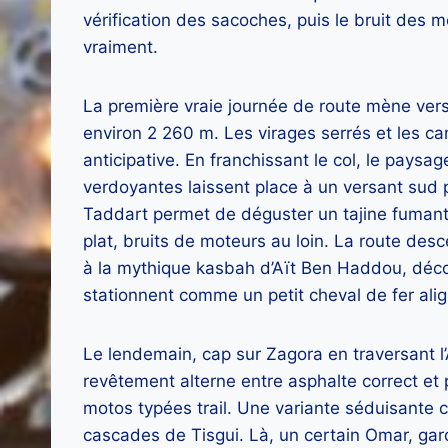
vérification des sacoches, puis le bruit des 
vraiment.
La première vraie journée de route mène vers l
environ 2 260 m. Les virages serrés et les c
anticipative. En franchissant le col, le pays
verdoyantes laissent place à un versant sud p
Taddart permet de déguster un tajine fuman
plat, bruits de moteurs au loin. La route des
à la mythique kasbah d’Aït Ben Haddou, déc
stationnent comme un petit cheval de fer alig
Le lendemain, cap sur Zagora en traversant l’An
revêtement alterne entre asphalte correct et p
motos typées trail. Une variante séduisante c
cascades de Tisgui. Là, un certain Omar, gard