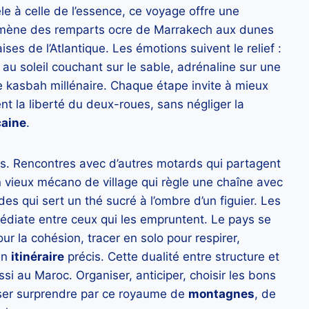
e à celle de l’essence, ce voyage offre une
 emmène des remparts ocre de Marrakech aux dunes
es de l’Atlantique. Les émotions suivent le relief :
 au soleil couchant sur le sable, adrénaline sur une
e kasbah millénaire. Chaque étape invite à mieux
t la liberté du deux-roues, sans négliger la
caine
.
res. Rencontres avec d’autres motards qui partagent
 vieux mécano de village qui règle une chaîne avec
des qui sert un thé sucré à l’ombre d’un figuier. Les
édiate entre ceux qui les empruntent. Le pays se
ur la cohésion, tracer en solo pour respirer,
un
itinéraire
précis. Cette dualité entre structure et
ssi au Maroc. Organiser, anticiper, choisir les bons
isser surprendre par ce royaume de
montagnes
, de