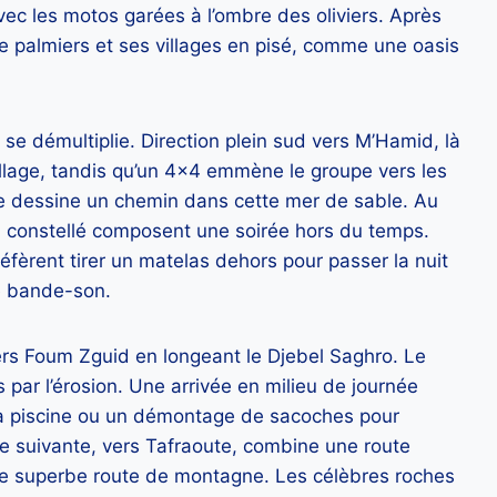
vec les motos garées à l’ombre des oliviers. Après
de palmiers et ses villages en pisé, comme une oasis
se démultiplie. Direction plein sud vers M’Hamid, là
illage, tandis qu’un 4×4 emmène le groupe vers les
e dessine un chemin dans cette mer de sable. Au
l constellé composent une soirée hors du temps.
éfèrent tirer un matelas dehors pour passer la nuit
le bande-son.
ers Foum Zguid en longeant le Djebel Saghro. Le
s par l’érosion. Une arrivée en milieu de journée
la piscine ou un démontage de sacoches pour
pe suivante, vers Tafraoute, combine une route
une superbe route de montagne. Les célèbres roches