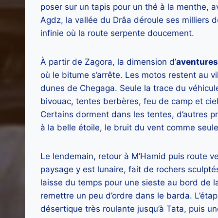
poser sur un tapis pour un thé à la menthe, a
Agdz, la vallée du Drâa déroule ses milliers 
infinie où la route serpente doucement.
À partir de Zagora, la dimension d’
aventures
où le bitume s’arrête. Les motos restent au v
dunes de Chegaga. Seule la trace du véhicul
bivouac, tentes berbères, feu de camp et cie
Certains dorment dans les tentes, d’autres pr
à la belle étoile, le bruit du vent comme seu
Le lendemain, retour à M’Hamid puis route v
paysage y est lunaire, fait de rochers sculpté
laisse du temps pour une sieste au bord de 
remettre un peu d’ordre dans le barda. L’éta
désertique très roulante jusqu’à Tata, puis 