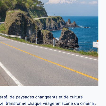
berté, de paysages changeants et de culture
ipel transforme chaque virage en scène de cinéma :