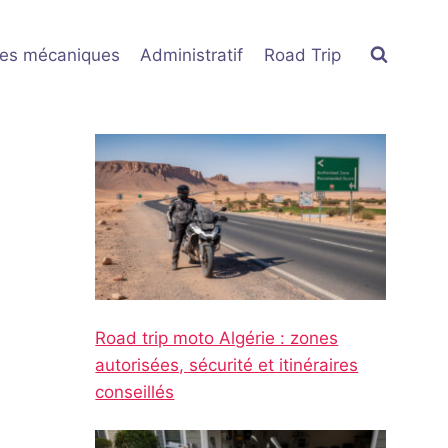
res mécaniques
Administratif
Road Trip
Road trip moto Algérie : zones
autorisées, sécurité et itinéraires
conseillés