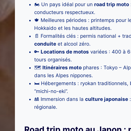
🏍️ Un pays idéal pour un
road trip moto
conducteurs respectueux.
🍁 Meilleures périodes : printemps pour l
Hokkaido et les hautes altitudes.
📄 Formalités clés : permis national + trad
conduite
et alcool zéro.
🔑
Locations de motos
variées : 400 à 6
tours organisés.
🗺️
Itinéraires moto
phares : Tokyo – Alp
dans les Alpes nippones.
🛏️ Hébergements : ryokan traditionnels, 
“michi-no-eki”.
🎎 Immersion dans la
culture japonaise
:
régionale.
Road trip moto au Japon : 