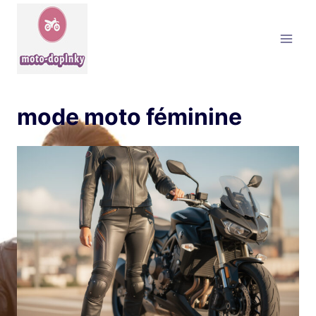
Aller
au
contenu
mode moto féminine