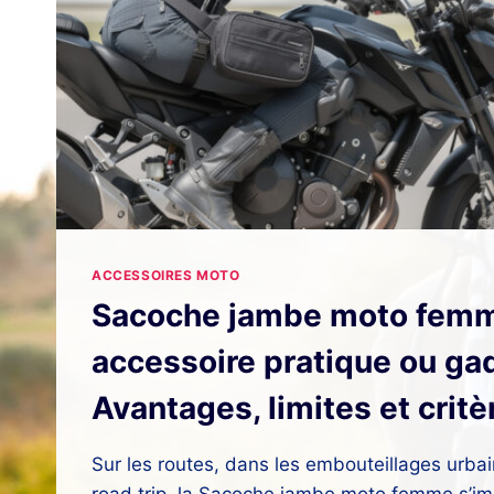
ACCESSOIRES MOTO
Sacoche jambe moto femm
accessoire pratique ou ga
Avantages, limites et critè
Sur les routes, dans les embouteillages urbai
road trip, la Sacoche jambe moto femme s’i