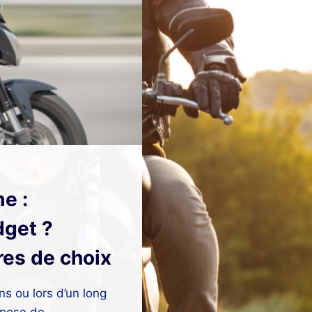
e :
dget ?
res de choix
ns ou lors d’un long
mpose de…