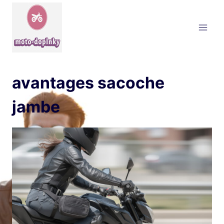
Aller
au
contenu
avantages sacoche
jambe