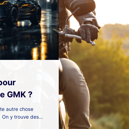
pour
 de GMK ?
te autre chose
. On y trouve des…